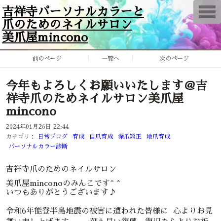
T
吉祥寺パーソナルカラーと
o
爪のためのネイルサロン
g
g
美爪屋mincono
l
e
n
前のページ
一覧へ
次のページ
a
v
i
g
今年もよろしくお願いいたします＠吉
a
祥寺爪のためネイルサロン美爪屋
t
i
mincono
o
n
2024年01月26日 22:44
カテゴリ：
日常ブログ
育成
自爪育成
深爪矯正
地爪育成
パーソナルカラー診断
吉祥寺爪のためのネイルサロン
美爪屋minconoのみんこです^ ^
いつもありがとうございます♪
令和6年能登半島地震の被害に遭われた皆様に 心よりお見