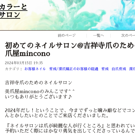
カラーと
サロン
前のページ
一覧へ
次のペ
初めてのネイルサロン@吉祥寺爪のため
爪屋mincono
2024年03月15日 19:35
カテゴリ：
お客様ネイル
育成/深爪矯正のお客様の経過
育成
自爪育成
深
吉祥寺爪のためのネイルサロン
美爪屋minconoのみんこです^ ^
いつもありがとうございます♪
2024年だし！ということで、今までずっと噛み癖などでコ
んとかしたいとのことでご来店くださいました。
『ネイルサロンは爪が綺麗な人が行くところ』と思われてい
予約いただく際にはかなり勇気を出してくださっているんで