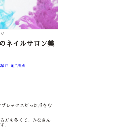
ージ
のネイルサロン美
爪矯正
地爪育成
ンプレックスだった爪をな
る方も多くて、みなさん
す。